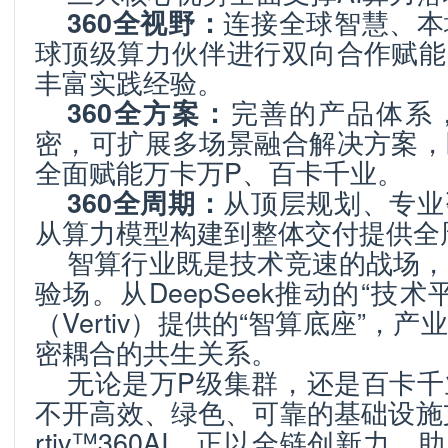
连接全球智慧、本
360
全视野：
球顶级算力伙伴进行双向合作赋能
丰富实践经验。
完善的产品体系
360
全方案：
密，可扩展多场景融合解决方案，
全面赋能万卡万P、百卡千业。
从顶层规划、专业
360
全周期：
从算力模型构建到整体交付提供全
智算行业既是技术竞速的战场，
验场。从DeepSeek推动的“技
（Vertiv）提供的“智算底座”，
密耦合的共生关系。
无论是万P级集群，还是百卡千
不开高效、绿色、可靠的基础设施
rtiv™360AI，正以全链创新力，