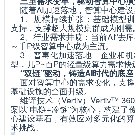
三重需求变革，驱动智算中心演
随着AI加速落地，智算中心建
1、规模持续扩张：基础模型训
支持，支撑超大规模集群成为刚需
2、行业需求井喷：当前AI“去
～千P级智算中心成为主流。
3、普惠化加速落地：企业和机
型，几P~百P的轻量级算力需求快
“
双链”驱动，铸造
AI
时代的底座
面对智算中心的需求变化，支撑
基础设施的全面升级。
维谛技术（Vertiv）Vertiv
™
36
案以“电链+冷链”为核心，构建了
心建设基石，有效应对多元化的算
术挑战。