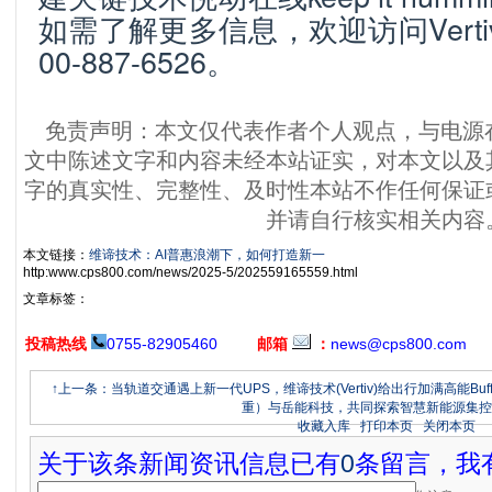
如需了解更多信息，欢迎访问Vertiv
00-887-6526。
免责声明：本文仅代表作者个人观点，与电源
文中陈述文字和内容未经本站证实，对本文以及
字的真实性、完整性、及时性本站不作任何保证
并请自行核实相关内容
本文链接：
维谛技术：AI普惠浪潮下，如何打造新一
http:www.cps800.com/news/2025-5/202559165559.html
文章标签：
投稿热线
0755-82905460
邮箱
：
news@cps800.com
↑上一条：当轨道交通遇上新一代UPS，维谛技术(Vertiv)给出行加满高能Buf
重）与岳能科技，共同探索智慧新能源集控
收藏入库
打印本页
关闭本页
关于该条新闻资讯信息已有
0
条留言，我