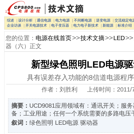
综述
|
设计分析
|
通信电源
|
电力电源
|
不间断电源
|
逆变电源
|
交流稳定电
企业访谈
|
开关电源技术
|
电子变压器
|
电力电子新技术
|
新能源
|
标准介绍
>>
>>
>>
您的位置：
电源在线首页
技术文摘
LED
器（六）正文
新型绿色照明LED电源
具有误差存入功能的8信道电源程序器
作者：刘胜利 上传时间：2011/7/27
摘要：
UCD9081应用领域有：通讯开关；服
备；工业用途；任何一个系统需要的多路电压
叙词：
绿色照明 LED电源 驱动器