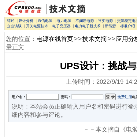
综述
|
设计分析
|
通信电源
|
电力电源
|
不间断电源
|
逆变电源
|
交流稳定电
企业访谈
|
开关电源技术
|
电子变压器
|
电力电子新技术
|
新能源
|
标准介绍
>>
>>
您的位置：
电源在线首页
技术文摘
应用分
量正文
UPS设计：挑战
上传时间：2022/9/19 14:2
用户名：
密码：
免费注册
电
说明：本站会员正确输入用户名和密码进行登
细内容和参与评论。
－－本文摘自《电