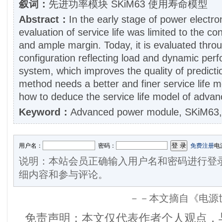
叙词：
先进功率模块 SKiM63 使用寿命模型
Abstract：
In the early stage of power electro
evaluation of service life was limited to the c
and ample margin. Today, it is evaluated thro
configuration reflecting load and dynamic per
system, which improves the quality of predict
method needs a better and finer service life mod
how to deduce the service life model of adva
Keyword：
Advanced power module, SKiM63, 
用户名：
密码：
免费注册
电
说明：本站会员正确输入用户名和密码进行登
细内容和参与评论。
－－本文摘自《电源
免责声明：本文仅代表作者个人观点，