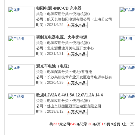
朝阳电源 4NIC-CD 充电器
类别：
电源应用分类
>>
充电机(器)
公司：
航天长峰朝阳电源有限公司（上海分公司
时间：
2021/6/25
研制充电器电源、火牛壳电源
类别：
电源应用分类
>>
充电机(器)
公司：
北京源世达开关电源开发中心
时间：
2021/4/21
观光车电池（电瓶）
类别：
电源配套分类
>>
电池/蓄电池
公司：
长沙高新技术产业开发区逸华电源科技有
时间：
2020/4/29
欧规4.2V2A 8.4V1.5A 12.6V1.2A 14.4
类别：
电源应用分类
>>
充电机(器)
公司：
佛山市顺德区冠宇达电源有限公司
时间：
2019/9/12
共
237
家公司
649
条记录
30
条/页
1
/8页
9
首页
3
上一页