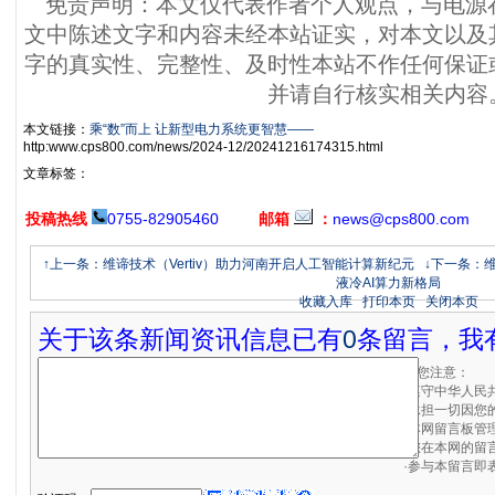
免责声明：本文仅代表作者个人观点，与电源
文中陈述文字和内容未经本站证实，对本文以及
字的真实性、完整性、及时性本站不作任何保证
并请自行核实相关内容
本文链接：
乘“数”而上 让新型电力系统更智慧——
http:www.cps800.com/news/2024-12/20241216174315.html
文章标签：
投稿热线
0755-82905460
邮箱
：
news@cps800.com
↑上一条：维谛技术（Vertiv）助力河南开启人工智能计算新纪元
↓下一条：维
液冷AI算力新格局
收藏入库
打印本页
关闭本页
关于该条新闻资讯信息已有
0
条留言，我
请您注意：
·遵守中华人民
·承担一切因您
·本网留言板管
·您在本网的留
·参与本留言即