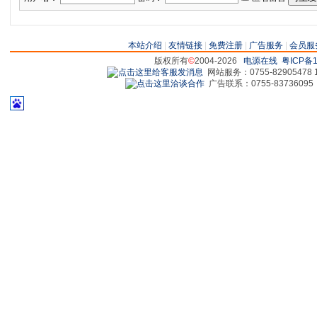
本站介绍
|
友情链接
|
免费注册
|
广告服务
|
会员服
版权所有
©
2004-2026
电源在线
粤ICP备1
网站服务：0755-82905478 18
广告联系：0755-83736095 829