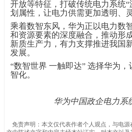
开放等特征，打破传统电力系统“
划属性，让电力供需更加透明、
乘着数智东风，华为正以电力数
和资源要素的深度融合，推动形
新质生产力，有力支撑推进我国
发展。
“数智世界 一触即达” 选择华为
智化。
华为中国政企电力系
免责声明：本文仅代表作者个人观点，与电源