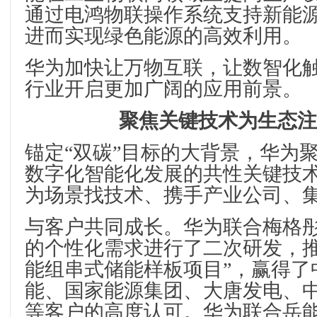
通过电鸿物联操作系统支持新能
进而实现绿色能源的高效利用。
华为加快让万物互联，让数智化
行业开启更加广阔的应用前景。
聚焦关键技术
为生态注
锚定“双碳”目标的大背景，华为
数字化智能化发展的共性关键技
为场景找技术、携手产业公司、
与客户共同成长。华为联合梅格
的个性化需求进行了二次研发，推
能组串式储能样板项目”，赢得了
能、国家能源集团、大唐发电、
等客户的高度认可。华为联合岳