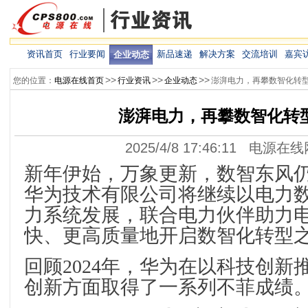
资讯首页
行业要闻
新品速递
解决方案
交流培训
嘉宾
企业动态
>>
>>
>>
您的位置：
电源在线首页
行业资讯
企业动态
澎湃电力，再攀数智化转
澎湃电力，再攀数智化转
2025/4/8 17:46:11 电源在
新年伊始，万象更新，数智东风仍正
华为技术有限公司将继续以电力
力系统发展，联合电力伙伴助力
快、更高质量地开启数智化转型
回顾2024年，华为在以科技创新
创新方面取得了一系列不菲成绩