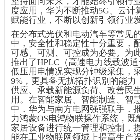
坚持面向未来，才能始终引领行业
度应用，华为不断推动5G、云计
赋能行业，不断以创新引领行业
在分布式光伏和电动汽车等常见
中，安全性和稳定性十分重要，
可感、可测、可控成为必要。为此，
推出了HPLC（高速电力线载波
低压用电情况实现分钟级采集，采
9%，更具备无扰拓扑识别的能力
供应、承载新能源负荷、改善民
用。在智能家居、智能制造、智
中，华为与南方电网强强联手，
力鸿蒙OS电鸿物联操作系统，既
家居设备进行统一管理和控制，
能在工业物联网领域上提高生产